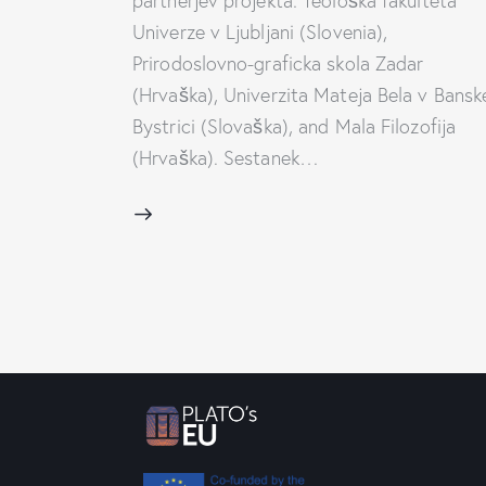
partnerjev projekta: Teološka fakulteta
Univerze v Ljubljani (Slovenia),
Prirodoslovno-graficka skola Zadar
(Hrvaška), Univerzita Mateja Bela v Bansk
Bystrici (Slovaška), and Mala Filozofija
(Hrvaška). Sestanek…