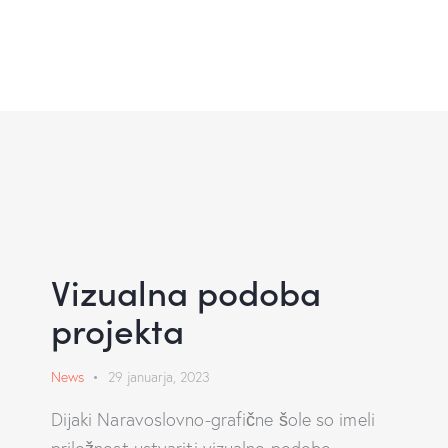
Vizualna podoba
projekta
News
29 januarja, 2023
Dijaki Naravoslovno-grafične šole so imeli