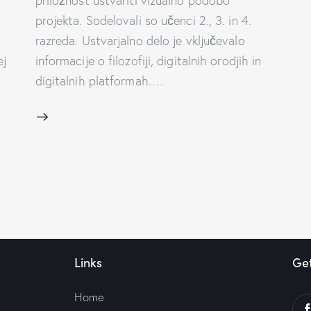
priložnost ustvariti vizualno podobo
projekta. Sodelovali so učenci 2., 3. in 4.
razreda. Ustvarjalno delo je vključevalo
ej
informacije o filozofiji, digitalnih orodjih in
digitalnih platformah.…
Links
Get
Home