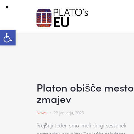
Open toolbar
Platon obišče mesto
zmajev
News
29 januarja, 2023
Prejšnji teden smo imeli drugi sestanek