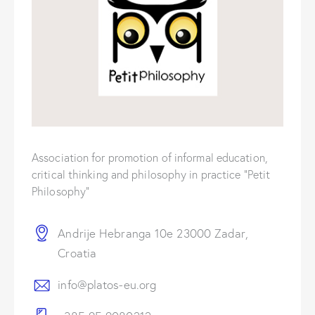
Association for promotion of informal education,
critical thinking and philosophy in practice “Petit
Philosophy”
Andrije Hebranga 10e 23000 Zadar,
Croatia
info@platos-eu.org