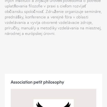
iných inštitúcií a zvyšuje úroveň povedomia o potrebe
uplatňovania filozofie v praxi s cieľom rozvíjať
občiansku spoločnosť. Združenie organizuje semináre,
prednášky, konferencie a verejné fóra v oblasti
vzdelávania a vyvíja otvorené vzdelávacie zdroje,
príručky, manuály a metodiky vzdelávania na miestnej,
národnej a európskej úrovni.
Association petit philosophy