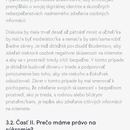
premýšľalo o svojej digitálnej identite a skutočných
nebezpečenstvách nadmerného zdieľania osobných
informácií.
Diskusia by mala trvať desať až pätnásť minút a učiteľ/ka
by mal/a byť moderátor/ka a nemal/a by sám/sama robiť
žiadne závery. Je tiež dôležité povzbudiť študentsvo, aby
zdieľali niektoré osobné negatívne skúsenosti na internete
a aby sa v prostredí triedy cítili bezpečne. V tomto prípade
je dôležité budovať dôveru v triede a podporovať
porozumenie bez toho, aby ste niekoho a čokoľvek
odsudzovali. Záver v tomto prípade by mal smerovať k
pochopeniu, že zdieľanie svojich skúseností v bezpečnom
prostredí, ako je trieda, s rodinou alebo blízkymi
priateľmi/kami, je lepšie ako zdieľanie citlivých informácií
na internete.
3.2. Časť II. Prečo máme právo na
súkromie?