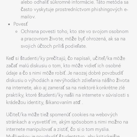
alebo odhaliť súkromné informácie. Táto metóda sa
často vyskytuje prostredníctvom phishingových e-
mailov.
Povesť
Ochrana povesti toho, kto ste vo svojom osobnom
a pracovnom živote, môže byť ohrozená, ak sa na
svojich účtoch príliš podieľate.
Keď si študenti/ky prečítajú, čo napísali, učiteľ/ka môže
začať malú diskusiu o tom, kto môže vidieť ich osobné
údaje a čo s nimi môže robiť. Je naozaj dobré povzbudiť
diskusiu o výhodách a nevýhodách zdieľania nášho života
na internete, ako aj zamerať sa na niektoré konkrétne zlé
praktiky, ktoré študenti/ky našli na internete v súvislosti s
krádežou identity, šikanovaním atď .
Učiteľ/ka môže tiež spomenúť cookies na webových
stránkach a vysvetliť im, akým spôsobom s nimi možno na
internete manipulovať a zistiť, čo si o tom myslia.
Myšlienkou je povzbudiť študentstvo, aby kritickejšie