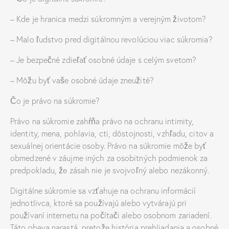
– Kde je hranica medzi súkromným a verejným životom?
– Malo ľudstvo pred digitálnou revolúciou viac súkromia?
– Je bezpečné zdieľať osobné údaje s celým svetom?
– Môžu byť vaše osobné údaje zneužité?
Čo je právo na súkromie?
Právo na súkromie zahŕňa právo na ochranu intimity,
identity, mena, pohlavia, cti, dôstojnosti, vzhľadu, citov a
sexuálnej orientácie osoby. Právo na súkromie môže byť
obmedzené v záujme iných za osobitných podmienok za
predpokladu, že zásah nie je svojvoľný alebo nezákonný.
Digitálne súkromie sa vzťahuje na ochranu informácií
jednotlivca, ktoré sa používajú alebo vytvárajú pri
používaní internetu na počítači alebo osobnom zariadení.
Táto obava narastá, pretože história prehliadania a osobné