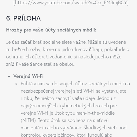
[https://www.youtube.com/watch?v=Oo_FM3mjBCY]
6. PRÍLOHA
Hrozby pre vaše účty sociálnych médií:
Je čas začať brať sociálne siete vážne. Nižšie sú uvedené
tri bežné hrozby, ktoré na jednotlivcov číhajú, pokiaľ ide o
ochranu ich účtov. Uvedomenie si nasledujúceho môže
znížiť vaše šance stať sa obeťou.
Verejná Wi-Fi
Prihlásením sa do svojich účtov sociálnych médií na
nezabezpečenej verejnej sieti Wi-Fi sa vystavujete
riziku, že niekto zachytí vaše údaje. Jednou z
najvýznamnejších kybernetických hrozieb pre
verejné Wi-Fi je útok typu man-in-the-middle
(MITM). Tento útok sa spolieha na sieťovú
manipuláciu alebo vytváranie škodlivých sietí pod
kontrolou kyberzločincov, ktorí fungujú ako