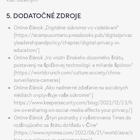
5. DODATOČNÉ ZDROJE
Online článok „Digitálne súkromie vo vzdelávaní“
[https://ecampusontario.pressbooks.pub/digitalprivac
yleadershipandpolicy/chapter/digital-privacy-in-
education/]
Online článok „Vo vnútri čínskeho dozorného štátu,
postavený na špičkovej technológii a miliarde špiónov“
[https://worldcrunch.com/culture-society/china-
surveillance-cameras]
Online článok „Ako nadmerné zdieľanie na sociálnych
médiách ovplyvňuje vaše súkromie“ [
https://www.keepersecurity.com/blog/2022/12/23/h
ow-oversharing-on-social-media-affects-your-privacy/]
Online článok „Štyri poznatky z vyšetrovania Times do
rozširujúceho sa štátu dohľadu v Číne“
[https://www.nytimes.com/2022/06/21/world/asia/c