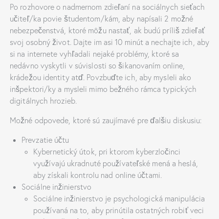
Po rozhovore o nadmernom zdieľaní na sociálnych sieťach
učiteľ/ka povie študentom/kám, aby napísali 2 možné
nebezpečenstvá, ktoré môžu nastať, ak budú príliš zdieľať
svoj osobný život. Dajte im asi 10 minút a nechajte ich, aby
si na internete vyhľadali nejaké problémy, ktoré sa
nedávno vyskytli v súvislosti so šikanovaním online,
krádežou identity atď. Povzbuďte ich, aby mysleli ako
inšpektori/ky a mysleli mimo bežného rámca typických
digitálnych hrozieb.
Možné odpovede, ktoré sú zaujímavé pre ďalšiu diskusiu:
Prevzatie účtu
Kybernetický útok, pri ktorom kyberzločinci
využívajú ukradnuté používateľské mená a heslá,
aby získali kontrolu nad online účtami.
Sociálne inžinierstvo
Sociálne inžinierstvo je psychologická manipulácia
používaná na to, aby prinútila ostatných robiť veci