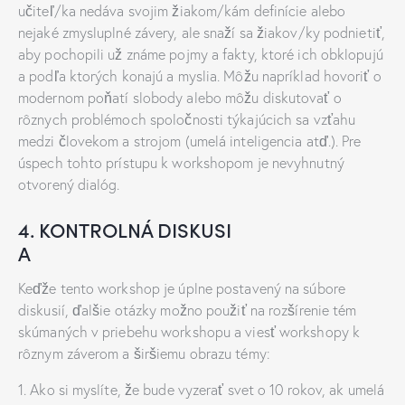
učiteľ/ka nedáva svojim žiakom/kám definície alebo
nejaké zmysluplné závery, ale snaží sa žiakov/ky podnietiť,
aby pochopili už známe pojmy a fakty, ktoré ich obklopujú
a podľa ktorých konajú a myslia. Môžu napríklad hovoriť o
modernom poňatí slobody alebo môžu diskutovať o
rôznych problémoch spoločnosti týkajúcich sa vzťahu
medzi človekom a strojom (umelá inteligencia atď.). Pre
úspech tohto prístupu k workshopom je nevyhnutný
otvorený dialóg.
4. KONTROLNÁ DISKUSI
A
Keďže tento workshop je úplne postavený na súbore
diskusií, ďalšie otázky možno použiť na rozšírenie tém
skúmaných v priebehu workshopu a viesť workshopy k
rôznym záverom a širšiemu obrazu témy:
1. Ako si myslíte, že bude vyzerať svet o 10 rokov, ak umelá