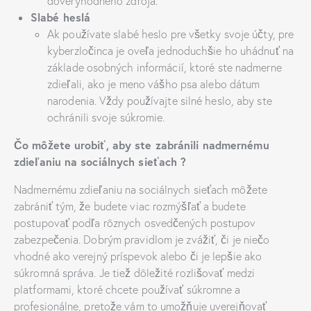
dôveryhodného zdroja.
Slabé heslá
Ak používate slabé heslo pre všetky svoje účty, pre
kyberzločinca je oveľa jednoduchšie ho uhádnuť na
základe osobných informácií, ktoré ste nadmerne
zdieľali, ako je meno vášho psa alebo dátum
narodenia. Vždy používajte silné heslo, aby ste
ochránili svoje súkromie.
Čo môžete urobiť, aby ste zabránili nadmernému
zdieľaniu na sociálnych sieťach ?
Nadmernému zdieľaniu na sociálnych sieťach môžete
zabrániť tým, že budete viac rozmýšľať a budete
postupovať podľa rôznych osvedčených postupov
zabezpečenia. Dobrým pravidlom je zvážiť, či je niečo
vhodné ako verejný príspevok alebo či je lepšie ako
súkromná správa. Je tiež dôležité rozlišovať medzi
platformami, ktoré chcete používať súkromne a
profesionálne, pretože vám to umožňuje uverejňovať