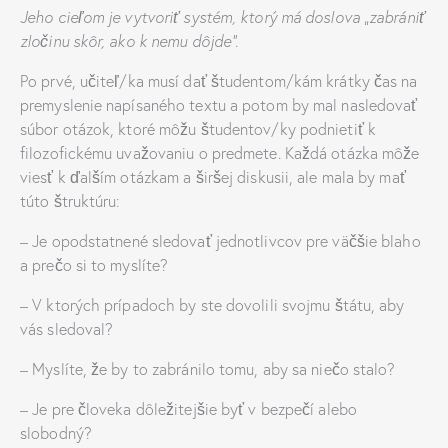
Jeho cieľom je vytvoriť systém, ktorý má doslova „zabrániť
zločinu skôr, ako k nemu dôjde“.
Po prvé, učiteľ/ka musí dať študentom/kám krátky čas na
premyslenie napísaného textu a potom by mal nasledovať
súbor otázok, ktoré môžu študentov/ky podnietiť k
filozofickému uvažovaniu o predmete. Každá otázka môže
viesť k ďalším otázkam a širšej diskusii, ale mala by mať
túto štruktúru:
– Je opodstatnené sledovať jednotlivcov pre väčšie blaho
a prečo si to myslíte?
– V ktorých prípadoch by ste dovolili svojmu štátu, aby
vás sledoval?
– Myslíte, že by to zabránilo tomu, aby sa niečo stalo?
– Je pre človeka dôležitejšie byť v bezpečí alebo
slobodný?