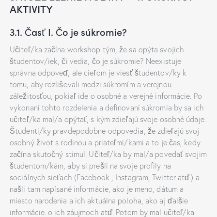
AKTIVITY
3.1. Časť I. Čo je súkromie?
Učiteľ/ka začína workshop tým, že sa opýta svojich
študentov/iek, či vedia, čo je súkromie? Neexistuje
správna odpoveď, ale cieľom je viesť študentov/ky k
tomu, aby rozlišovali medzi súkromím a verejnou
záležitosťou, pokiaľ ide o osobné a verejné informácie. Po
vykonaní tohto rozdelenia a definovaní súkromia by sa ich
učiteľ/ka mal/a opýtať, s kým zdieľajú svoje osobné údaje.
Študenti/ky pravdepodobne odpovedia, že zdieľajú svoj
osobný život s rodinou a priateľmi/kami a to je čas, kedy
začína skutočný stimul. Učiteľ/ka by mal/a povedať svojim
študentom/kám, aby si prešli na svoje profily na
sociálnych sieťach (Facebook , Instagram, Twitter atď.) a
našli tam napísané informácie, ako je meno, dátum a
miesto narodenia a ich aktuálna poloha, ako aj ďalšie
informácie. o ich záujmoch atď. Potom by mal učiteľ/ka