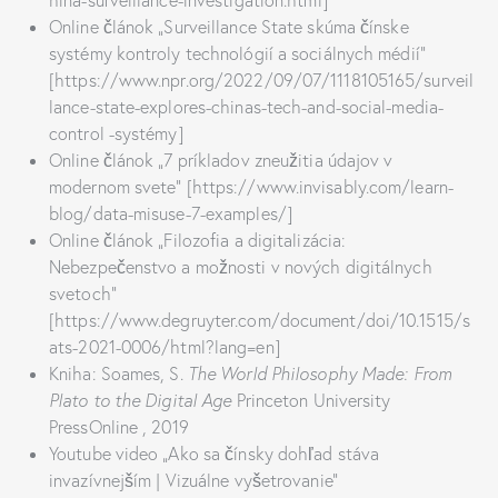
hina-surveillance-investigation.html]
Online článok „Surveillance State skúma čínske
systémy kontroly technológií a sociálnych médií“
[https://www.npr.org/2022/09/07/1118105165/surveil
lance-state-explores-chinas-tech-and-social-media-
control -systémy]
Online článok „7 príkladov zneužitia údajov v
modernom svete“ [https://www.invisably.com/learn-
blog/data-misuse-7-examples/]
Online článok „Filozofia a digitalizácia:
Nebezpečenstvo a možnosti v nových digitálnych
svetoch“
[https://www.degruyter.com/document/doi/10.1515/s
ats-2021-0006/html?lang=en]
Kniha: Soames, S.
The World Philosophy Made: From
Plato to the Digital Age
Princeton University
PressOnline , 2019
Youtube video „Ako sa čínsky dohľad stáva
invazívnejším | Vizuálne vyšetrovanie”