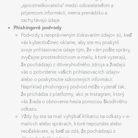
„sprostredkovatelia“ medzi odosielateľom a
príjemcom informácií, menia prevádzku a
zachytávajú údaje.
Phishingové podvody
Podvody s neoprávneným získavaním údajov sú, keď
vás kyberzločinec oklame, aby ste mu poskytli
svoje prihlasovacie údaje tým, že vám pošle správy,
zvyčajne prostredníctvom e-mailu, ktoré vyzerajú,
že pochádzajú z dôveryhodného zdroja a žiadajú
vás o potvrdenie vašich prihlasovacích údajov
alebo o poskytnutie súkromných informácií.
Napríklad phishingový podvod môže vyzerať tak,
že prichádza z platformy, ako je Instagram, ktorý
vás žiada o obnovenie hesla pomocou škodlivého
odkazu.
Vždy by ste sa mali vyhýbať klikaniu na odkazy v e-
mailoch alebo správach, ktoré nepoznáte alebo
neočakávate, aj keď sa zdá, že pochádzajú z