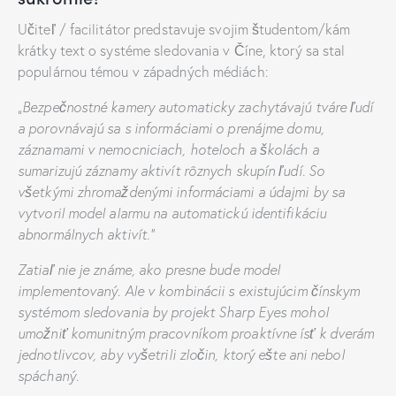
Učiteľ / facilitátor predstavuje svojim študentom/kám
krátky text o systéme sledovania v Číne, ktorý sa stal
populárnou témou v západných médiách:
„Bezpečnostné kamery automaticky zachytávajú tváre ľudí
a porovnávajú sa s informáciami o prenájme domu,
záznamami v nemocniciach, hoteloch a školách a
sumarizujú záznamy aktivít rôznych skupín ľudí. So
všetkými zhromaždenými informáciami a údajmi by sa
vytvoril model alarmu na automatickú identifikáciu
abnormálnych aktivít.“
Zatiaľ nie je známe, ako presne bude model
implementovaný. Ale v kombinácii s existujúcim čínskym
systémom sledovania by projekt Sharp Eyes mohol
umožniť komunitným pracovníkom proaktívne ísť k dverám
jednotlivcov, aby vyšetrili zločin, ktorý ešte ani nebol
spáchaný.