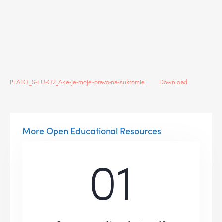
PLATO_S-EU-O2_Ake-je-moje-pravo-na-sukromie
Download
More Open Educational Resources
01