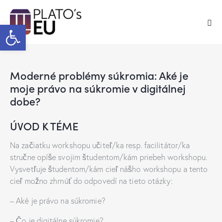
Open toolbar
Moderné problémy súkromia: Aké je
moje právo na súkromie v digitálnej
dobe?
ÚVOD K TÉME
Na začiatku workshopu učiteľ/ka resp. facilitátor/ka
stručne opíše svojim študentom/kám priebeh workshopu.
Vysvetľuje študentom/kám cieľ nášho workshopu a tento
cieľ možno zhrnúť do odpovedí na tieto otázky:
– Aké je právo na súkromie?
– Čo je digitálne súkromie?