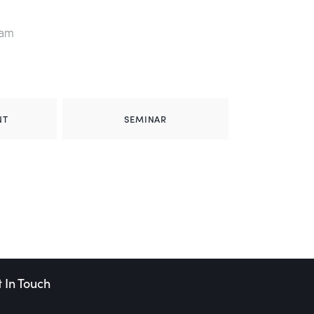
sam
NT
SEMINAR
 In Touch