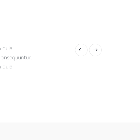
 quia
 consequuntur.
 quia