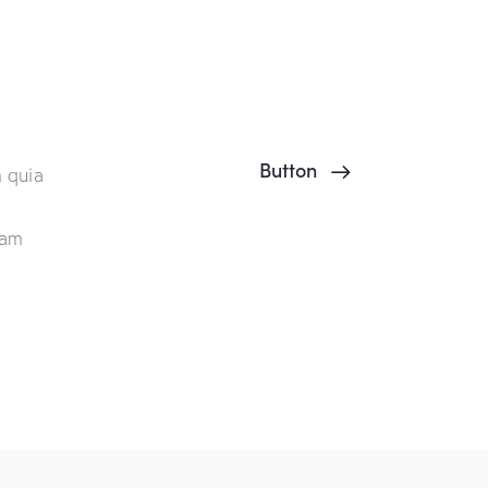
Button
 quia
sam