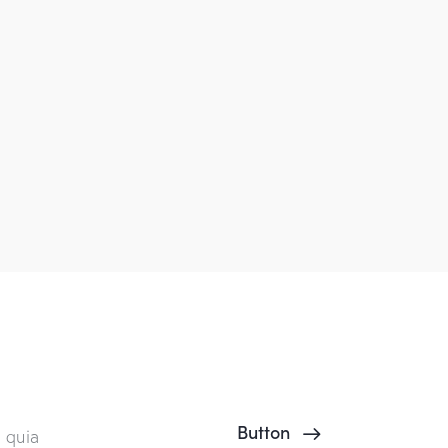
Button
 quia