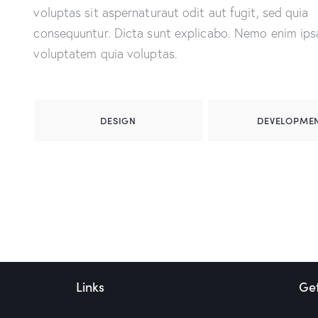
voluptas sit aspernaturaut odit aut fugit, sed quia
consequuntur. Dicta sunt explicabo. Nemo enim ip
voluptatem quia voluptas.
DESIGN
DEVELOPME
Links
Get